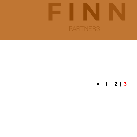
«
1
|
2
|
3