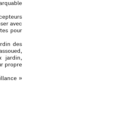
marquable
ncepteurs
iser avec
ntes pour
ardin des
assoued,
 jardin,
ur propre
illance »