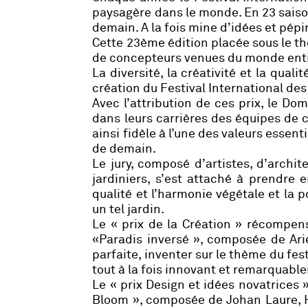
paysagère dans le monde. En 23 saison
demain. A la fois mine d’idées et pépin
Cette 23ème édition placée sous le t
de concepteurs venues du monde entier
La diversité, la créativité et la qual
création du Festival International des 
Avec l’attribution de ces prix, le D
dans leurs carrières des équipes de 
ainsi fidèle à l’une des valeurs essen
de demain.
Le jury, composé d’artistes, d’archite
jardiniers, s’est attaché à prendre 
qualité et l’harmonie végétale et la p
un tel jardin.
Le «
prix de la Création
» récompense
«Paradis inversé », composée de Ari
parfaite, inventer sur le thème du fest
tout à la fois innovant et remarquabl
Le «
prix Design et idées novatrices
»
Bloom », composée de Johan Laure, Ha