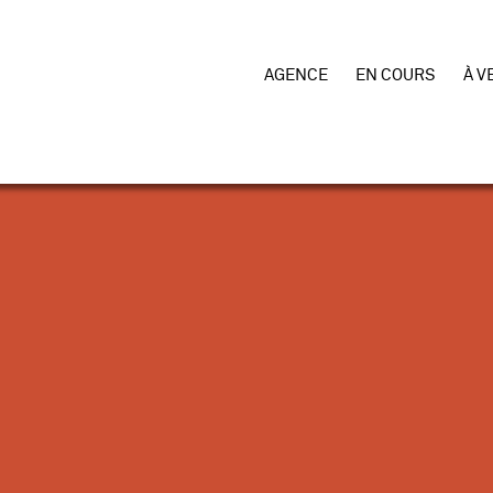
AGENCE
EN COURS
À V