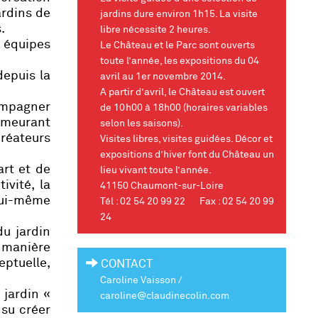
ardins de
jardins dure environ 1h15. La visite
.
libre nécessite 2 heures.
6 équipes
Le Château et le Parc sont ouverts
toute l’année, les expositions du 04
depuis la
avril au 1er novembre 2014.
A partir d’avril, le Château est ouvert
compagner
de 10h00 à 18h00 (horaires variables
demeurant
selon les saisons).
créateurs
Visites libres, visites guidées. Décor et
expositions d’hiver font du Château un
art et de
lieu vivant toute l’année.
ivité, la
41150 Chaumont-sur-Loire
 lui-même
Tél : 02 54 20 99 22 Fax : 02 54 20 99
24
du jardin
 manière
eptuelle,
CONTACT
Caroline Vaisson /
 jardin «
caroline@claudinecolin.com
 su créer