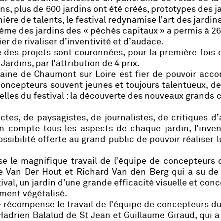
s, plus de 600 jardins ont été créés, prototypes des j
ière de talents, le festival redynamise l’art des jardins
hème des jardins des « péchés capitaux » a permis à 2
 de rivaliser d’inventivité et d’audace.
ité des projets sont couronnées, pour la première fois 
Jardins, par l’attribution de 4 prix.
omaine de Chaumont sur Loire est fier de pouvoir ac
concepteurs souvent jeunes et toujours talentueux, 
tielles du festival : la découverte des nouveaux grands 
ctes, de paysagistes, de journalistes, de critiques d’
en compte tous les aspects de chaque jardin, l’invent
ossibilité offerte au grand public de pouvoir réaliser
 le magnifique travail de l’équipe de concepteurs 
e Van Der Hout et Richard Van den Berg qui a su de
ival, un jardin d’une grande efficacité visuelle et conc
ement végétalisé.
 récompense le travail de l’équipe de concepteurs du
drien Balalud de St Jean et Guillaume Giraud, qui a