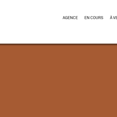
AGENCE
EN COURS
À V