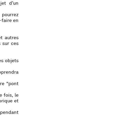
jet d’un
 pourrez
-faire en
t autres
s sur ces
es objets
apprendra
bre “pont
 fois, le
orique et
s pendant