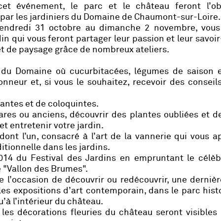
cet événement, le parc et le château feront l’ob
n par les jardiniers du Domaine de Chaumont-sur-Loire.
 vendredi 31 octobre au dimanche 2 novembre, vous
n qui vous feront partager leur passion et leur savoir
et de paysage grâce de nombreux ateliers.
l du Domaine où cucurbitacées, légumes de saison e
nneur et, si vous le souhaitez, recevoir des conseil
lantes et de coloquintes.
res ou anciens, découvrir des plantes oubliées et d
et entretenir votre jardin.
 dont l’un, consacré à l’art de la vannerie qui vous 
itionnelle dans les jardins.
 2014 du Festival des Jardins en empruntant le célè
le "Vallon des Brumes".
l’occasion de découvrir ou redécouvrir, une dernière
 les expositions d’art contemporain, dans le parc hist
u’à l’intérieur du château.
 les décorations fleuries du château seront visible