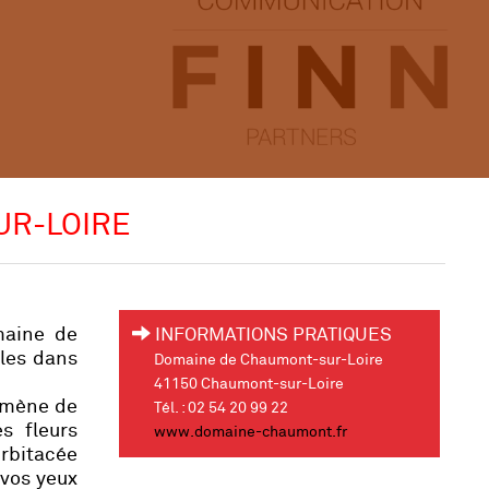
UR-LOIRE
maine de
INFORMATIONS PRATIQUES
les dans
Domaine de Chaumont-sur-Loire
41150 Chaumont-sur-Loire
i mène de
Tél. : 02 54 20 99 22
s fleurs
www.domaine-chaumont.fr
rbitacée
 vos yeux