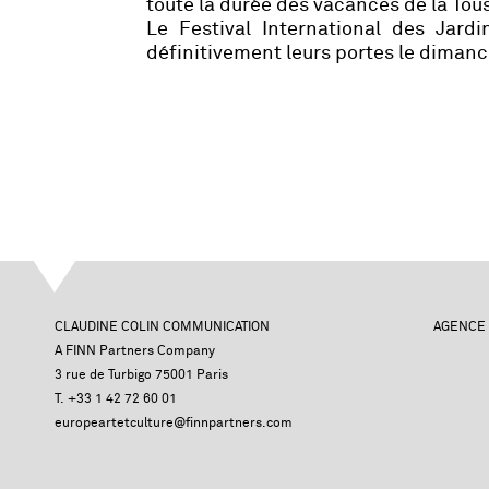
toute la durée des vacances de la Tou
Le Festival International des Jard
définitivement leurs portes le dimanc
CLAUDINE COLIN COMMUNICATION
AGENCE
A FINN Partners Company
3 rue de Turbigo 75001 Paris
T. +33 1 42 72 60 01
europeartetculture@finnpartners.com