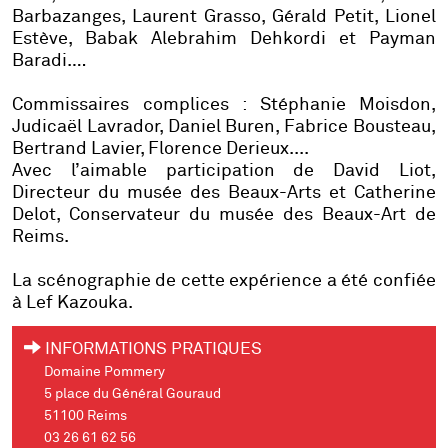
Barbazanges, Laurent Grasso, Gérald Petit, Lionel
Estève, Babak Alebrahim Dehkordi et Payman
Baradi.…
Commissaires complices : Stéphanie Moisdon,
Judicaël Lavrador, Daniel Buren, Fabrice Bousteau,
Bertrand Lavier, Florence Derieux....
Avec l’aimable participation de David Liot,
Directeur du musée des Beaux-Arts et Catherine
Delot, Conservateur du musée des Beaux-Art de
Reims.
La scénographie de cette expérience a été confiée
à Lef Kazouka.
INFORMATIONS PRATIQUES
Domaine Pommery
5 place du Général Gouraud
51100 Reims
03 26 61 62 56