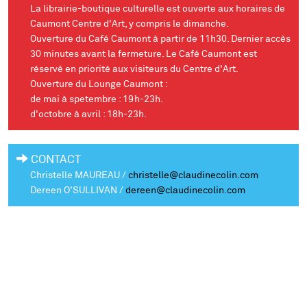
La librairie-boutique culturelle
est ouverte aux horaires de
Caumont Centre d'Art, y compris le dimanche.
Ouverture du Café Caumont
à partir de 11h30. Dernier accès
30 minutes avant la fermeture. Le Café Caumont est
réservé en priorité aux visiteurs du Centre d'Art.
Ouverture du Lounge Caumont
:
de mai à spetembre : 19h-23h.
d'octobre à avril : 18h-23h.
CONTACT
Christelle MAUREAU /
christelle@claudinecolin.com
Dereen O'SULLIVAN /
dereen@claudinecolin.com