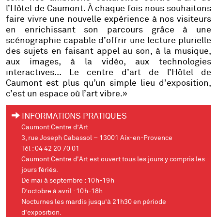
l’Hôtel de Caumont. À chaque fois nous souhaitons
faire vivre une nouvelle expérience à nos visiteurs
en enrichissant son parcours grâce à une
scénographie capable d’offrir une lecture plurielle
des sujets en faisant appel au son, à la musique,
aux images, à la vidéo, aux technologies
interactives... Le centre d’art de l’Hôtel de
Caumont est plus qu’un simple lieu d’exposition,
c’est un
espace où l’art vibre
.»
INFORMATIONS PRATIQUES
Caumont Centre d’Art
3, rue Joseph Cabassol – 13001 Aix-en-Provence
Tél : 04 42 20 70 01
Caumont Centre d'Art
est ouvert tous les jours y compris les
jours fériés.
De mai à septembre : 10h-19h
D’octobre à avril : 10h-18h
Nocturnes les mardis
jusqu’à 21h30 en période
d'exposition.