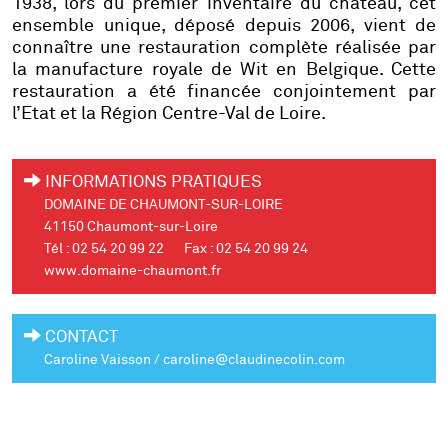
1938, lors du premier inventaire du château, cet
ensemble unique, déposé depuis 2006, vient de
connaître
une restauration complète réalisée par
la manufacture royale de Wit en Belgique
. Cette
restauration a été financée conjointement par
l’Etat et la Région Centre-Val de Loire.
INFORMATIONS PRATIQUES
DOMAINE DE CHAUMONT-SUR-LOIRE
41150 Chaumont-sur-Loire
Tél : 02 54 20 99 22 Fax : 02 54 20 99 24
www.domaine-chaumont.fr
CONTACT
Caroline Vaisson / caroline@claudinecolin.com