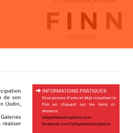
icipation
INFORMATIONS PRATIQUES
on de son
Vous pouvez d’ores et déjà visualiser le
n Usdin,
film en cliquant sur les liens ci-
dessous :
Galeries
lafayetteanticipation.com
 réaliser
facebook.com/lafayetteanticipation