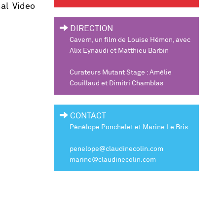
nal Video
DIRECTION
Cavern
, un film de Louise Hémon, avec
Alix Eynaudi et Matthieu Barbin
Curateurs Mutant Stage : Amélie
Couillaud et Dimitri Chamblas
CONTACT
Pénélope Ponchelet et Marine Le Bris
penelope@claudinecolin.com
marine@claudinecolin.com