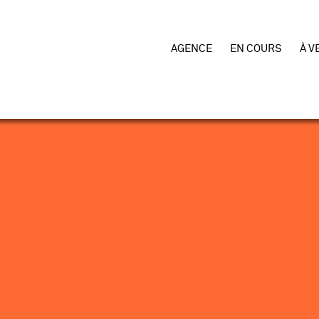
AGENCE
EN COURS
À V