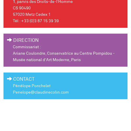
1, parvis des Droits-de-l’Homme
CS 90490
57020 Metz Cedex 1
Tél : +33 (0)3 87 15 39 39
DIRECTION
Commissariat :
Ariane Coulondre, Conservatrice au Centre Pompidou -
Musée national d’Art Moderne, Paris
CONTACT
Pénélope Ponchelet
Penelope@claudinecolin.com