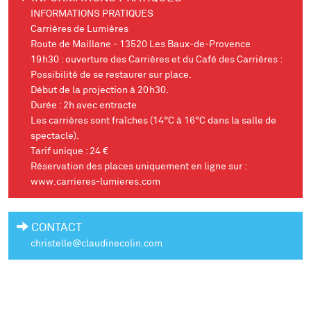
INFORMATIONS PRATIQUES
Carrières de Lumières
Route de Maillane - 13520 Les Baux-de-Provence
19h30 : ouverture des Carrières et du Café des Carrières :
Possibilité de se restaurer sur place.
Début de la projection à 20h30.
Durée : 2h avec entracte
Les carrières sont fraîches (14°C à 16°C dans la salle de
spectacle).
Tarif unique : 24 €
Réservation des places uniquement en ligne sur :
www.carrieres-lumieres.com
CONTACT
christelle@claudinecolin.com