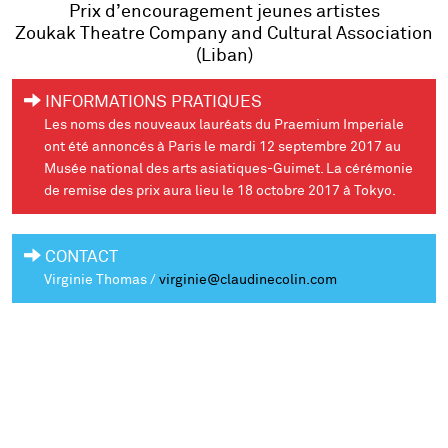
Prix d’encouragement jeunes artistes
Zoukak Theatre Company and Cultural Association
(Liban)
INFORMATIONS PRATIQUES
Les noms des nouveaux lauréats du Praemium Imperiale
ont été annoncés à Paris le mardi 12 septembre 2017 au
Musée national des arts asiatiques-Guimet. La cérémonie
de remise des prix aura lieu le 18 octobre 2017 à Tokyo.
CONTACT
Virginie Thomas /
virginie@claudinecolin.com