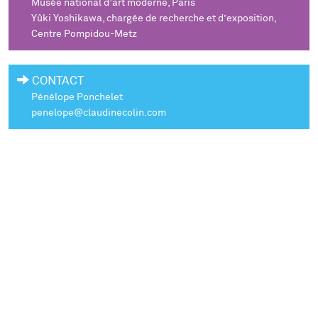
Musée national d’art moderne, Paris
Yûki Yoshikawa, chargée de recherche et d’exposition,
Centre Pompidou-Metz
CONTACT
Pénélope Ponchelet
penelope@claudinecolin.com