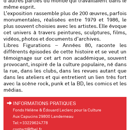
d’autres parties du monde qui travaillaient dans le
même esprit.
L’exposition rassemble
plus de 200 œuvres
, parfois
monumentales, réalisées
entre 1979 et 1986
, le
plus souvent choisies avec les artistes. Elle évoque
cet univers à travers
peintures, sculptures, films,
vidéos, photos et documents d’archives
.
Libres Figurations – Années 80
, raconte les
différents épisodes de cette histoire et se veut un
témoignage sur
cet art non académique, souvent
provocant, inspiré de la culture populaire
, né dans
la rue, dans les clubs, dans les revues autant que
dans les ateliers et qui entretient un
lien très fort
avec la scène rock, punk et la BD, les comics et les
médias.
INFORMATIONS PRATIQUES
Fonds Hélène & Édouard Leclerc pour la Culture
Aux Capucins 29800 Landerneau
Tel:+33229624778
contact@fhel.fr