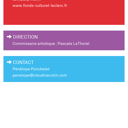
www.fonds-culturel-leclerc.fr
DIRECTION
Commissaire artistique : Pascale LeThorel
CONTACT
Pénélope Ponchelet
penelope@claudinecolin.com