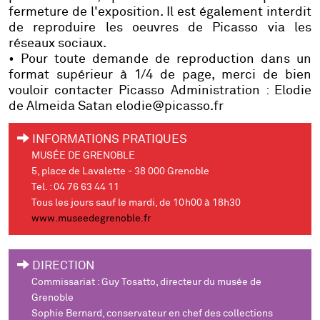
fermeture de l'exposition. Il est également interdit
de reproduire les oeuvres de Picasso via les
réseaux sociaux.
• Pour toute demande de reproduction dans un
format supérieur à 1/4 de page, merci de bien
vouloir contacter Picasso Administration : Elodie
de Almeida Satan
elodie@picasso.fr
INFORMATIONS PRATIQUES
MUSÉE DE GRENOBLE
5, place de Lavalette - 38 000 Grenoble
Tel. : 04 76 63 44 11
Tous les jours sauf le mardi, de 10h00 à 18h30
www.museedegrenoble.fr
DIRECTION
Commissariat : Guy Tosatto, directeur du musée de
Grenoble
Sophie Bernard, conservateur en chef des collections