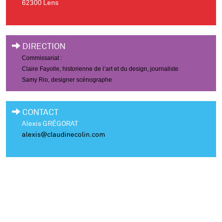
62300 Lens
DIRECTION
Commissariat :
Claire Fayolle, historienne de l’art et du design, journaliste
Samy Rio, designer scénographe
CONTACT
Alexis GRÉGORAT
alexis@claudinecolin.com