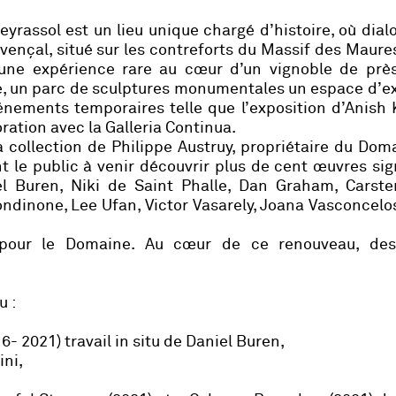
rassol est un lieu unique chargé d’histoire, où dial
ovençal, situé sur les contreforts du Massif des Maure
 une expérience rare au cœur d’un vignoble de prè
cole, un parc de sculptures monumentales un espace d’e
nements temporaires telle que l’exposition d’Anish 
boration avec la Galleria Continua.
 collection de Philippe Austruy, propriétaire du Doma
nt le public à venir découvrir plus de cent œuvres si
l Buren, Niki de Saint Phalle, Dan Graham, Carsten
ondinone, Lee Ufan, Victor Vasarely, Joana Vasconcelo
pour le Domaine. Au cœur de ce renouveau, des
u :
6- 2021) travail in situ de Daniel Buren,
ini,