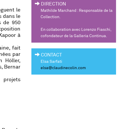
DIRECTION
oguent le
Mathilde Marchand : Responsable de la
s dans le
Collection.
s de 950
xposition
En collaboration avec Lorenzo Fiaschi,
Kapoor à
cofondateur de la Galleria Continua.
ine, fait
gnées par
CONTACT
 Höller,
Elsa Sarfati
s, Bernar
elsa@claudinecolin.com
 projets