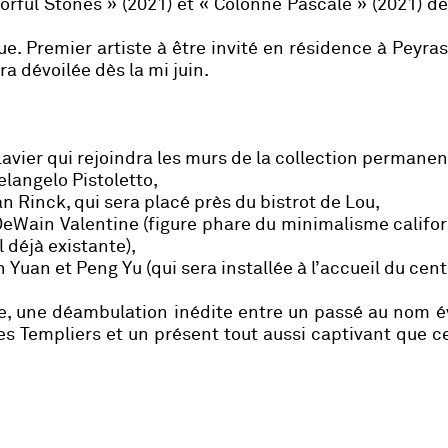
lorful Stones » (2021) et « Colonne Pascale » (2021) d
e. Premier artiste à être invité en résidence à Peyras
ra dévoilée dès la mi juin.
avier qui rejoindra les murs de la collection permanen
elangelo Pistoletto,
n Rinck, qui sera placé près du bistrot de Lou,
DeWain Valentine (figure phare du minimalisme califor
 déjà existante),
Yuan et Peng Yu (qui sera installée à l’accueil du centr
ge, une déambulation inédite entre un passé au nom 
es Templiers et un présent tout aussi captivant que ce