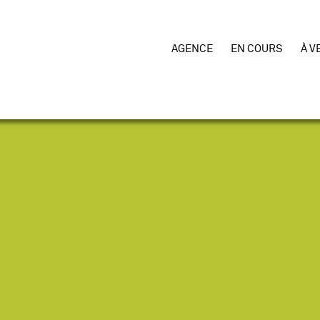
AGENCE
EN COURS
À V