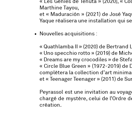
« Les Génies de Tenuta » (2020), « Co
Marthine Tayou,
et « Maduración » (2021) de José Yaqu
Yaque réalisera une installation qui se
Nouvelles acquisitions :
« Quathlamba II » (2020) de Bertrand L
« Uno specchio rotto » (2019) de Mich
« Dreams are my crocodiles » de Stefa
« Circle Blue Green » (1972-2019) de 
complètera la collection d’art minimal
et « Teenager Teenager » (2011) de Sun 
Peyrassol est une invitation au voya
chargé de mystère, celui de l’Ordre d
création.