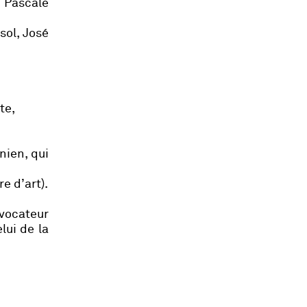
e Pascale
sol, José
te,
nien, qui
e d’art).
évocateur
lui de la