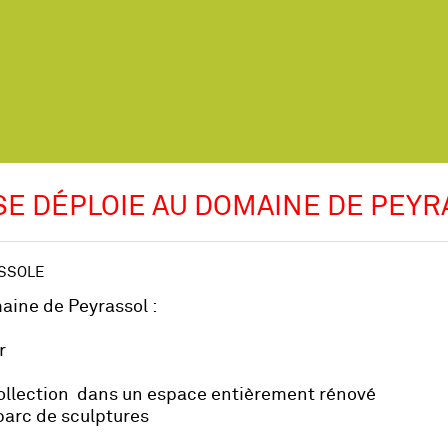
SE DÉPLOIE AU DOMAINE DE PEY
ISSOLE
aine de Peyrassol :
r
ollection  dans un espace entièrement rénové
parc de sculptures