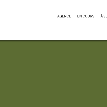
AGENCE
EN COURS
À V