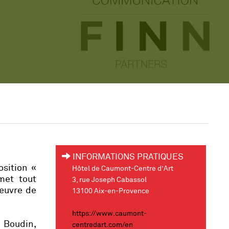
INFORMATIONS PRATIQUES
osition «
Hôtel de Caumont-Centre d’Art
 met tout
3, rue Joseph Cabassol
’œuvre de
13100 Aix-en-Provence
https://www.caumont-
t Boudin,
centredart.com/en