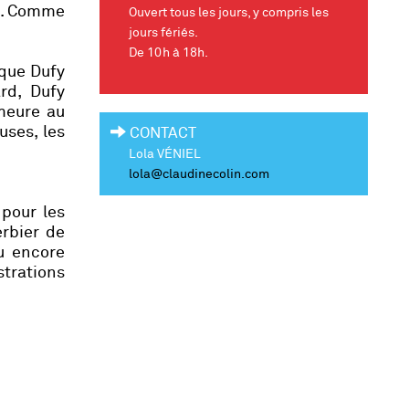
ve. Comme
Ouvert tous les jours, y compris les
jours fériés.
De 10h à 18h.
 que Dufy
rd, Dufy
emeure au
uses, les
CONTACT
Lola VÉNIEL
lola
@claudinecolin.com
 pour les
erbier de
ou encore
strations