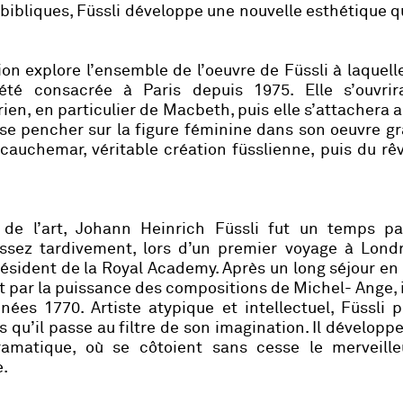
 bibliques, Füssli développe une nouvelle esthétique qu
on explore l’ensemble de l’oeuvre de Füssli à laquel
été consacrée à Paris depuis 1975. Elle s’ouvrir
en, en particulier de Macbeth, puis elle s’attachera a
se pencher sur la figure féminine dans son oeuvre g
auchemar, véritable création füsslienne, puis du rê
n de l’art, Johann Heinrich Füssli fut un temps pa
ssez tardivement, lors d’un premier voyage à Londr
ésident de la Royal Academy. Après un long séjour en I
 par la puissance des compositions de Michel- Ange, i
nnées 1770. Artiste atypique et intellectuel, Füssli 
es qu’il passe au filtre de son imagination. Il développ
ramatique, où se côtoient sans cesse le merveille
e.