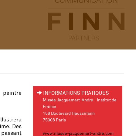
 peintre
INFORMATIONS PRATIQUES
Musée Jacquemart-André - Institut de
France
158 Boulevard Haussmann
llustrera
75008 Paris
lime. Des
 passant
www.musee-jacquemart-andre.com