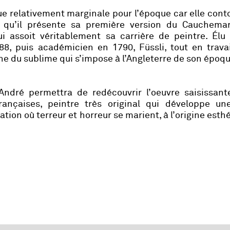
ue relativement marginale pour l’époque car elle cont
 qu’il présente sa première version du
Cauchema
i assoit véritablement sa carrière de peintre. Él
, puis académicien en 1790, Füssli, tout en travai
he du sublime qui s’impose à l’Angleterre de son époqu
ndré permettra de redécouvrir l’oeuvre saisissant
françaises, peintre très original qui développe un
ion où terreur et horreur se marient, à l’origine esth