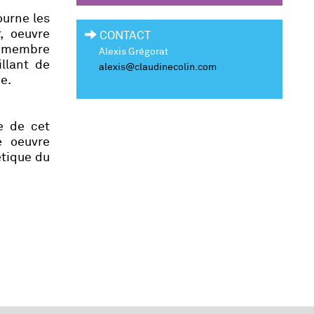
ourne les
r
, oeuvre
CONTACT
u membre
Alexis Grégorat
llant de
alexis@claudinecolin.com
e.
e de cet
e oeuvre
étique du