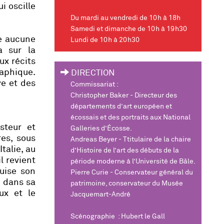
i oscille
Du mardi au vendredi de 10h à 18h
Samedi et dimanche de 10h à 19h30
le aucune
Lundi de 10h à 20h30
a sur la
ux récits
raphique.
DIRECTION
ve et des
Commissariat :
Christopher Baker - Directeur des
départements d’art européen et
écossais et des portraits aux National
steur et
Galleries d’Écosse.
es, sous
Andreas Beyer - Ttitulaire de la chaire
talie, au
d’Histoire de l’art des débuts de la
l revient
période moderne à l’Université de Bâle.
puise son
Pierre Curie - Conservateur général du
e dans sa
patrimoine,
conservateur du Musée
ux et le
Jacquemart-André
Scénographie : Hubert le Gall