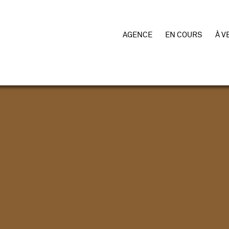
AGENCE
EN COURS
À V