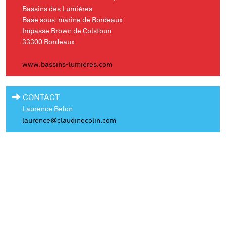
Bassins des Lumières
Base sous-marine de Bordeaux
Impasse Brown de Colstoun
33300 Bordeaux
www.bassins-lumieres.com
CONTACT
Laurence Belon
laurence@claudinecolin.com