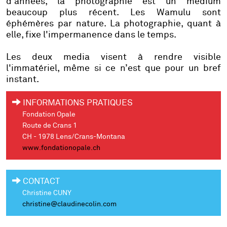
d'années, la photographie est un médium
beaucoup plus récent. Les
Wamulu
sont
éphémères par nature. La photographie, quant à
elle, fixe l'impermanence dans le temps.
Les deux media visent à rendre visible
l'immatériel, même si ce n’est que pour un bref
instant.
INFORMATIONS PRATIQUES
Fondation Opale
Route de Crans 1
CH - 1978 Lens/Crans-Montana
www.fondationopale.ch
CONTACT
Christine CUNY
christine@claudinecolin.com