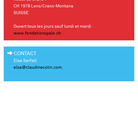
CH 1978 Lens/Crans-Montana
SUISSE
Ouvert tous les jours sauf lundi et mardi
www.fondationopale.ch
CONTACT
Elsa Sarfati
elsa@claudinecolin.com