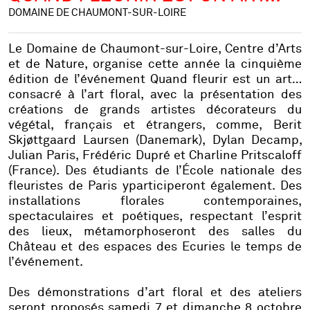
DOMAINE DE CHAUMONT-SUR-LOIRE
Le Domaine de Chaumont-sur-Loire, Centre d’Arts
et de Nature, organise cette année la cinquième
édition de l’événement
Quand fleurir est un art…
consacré
à l’art floral, avec la présentation des
créations de grands
artistes décorateurs du
végétal, français et étrangers, comme
,
Berit
Skjøttgaard
Laursen
(Danemark),
Dylan Decamp,
Julian Paris
,
Frédéric Dupré
et
Charline Pritscaloff
(France). Des étudiants
de l’
École nationale des
fleuristes de Paris
y
participeront également.
Des
installations florales contemporaines,
spectaculaires et poétiques, respectant l’esprit
des lieux, métamorphoseront des salles du
Château et des espaces des Ecuries le temps de
l’événement.
Des démonstrations d’art floral et des ateliers
seront proposés samedi 7 et dimanche 8 octobre