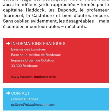
aussi la fidèle « garde rapprochée » formée par le
capitaine Haddock, les Dupondt, le professeur
Tournesol, la Castafiore et bien d’autres encore.
Sans oublier, évidemment, les désagréables – mais
ô combien incontournables – méchants.
INFORMATIONS PRATIQUES
Bassins des Lumières
Base sous-marine de Bordeaux
Impasse Brown de Colstoun
33 300 Bordeaux
www.bassins-lumieres.com
CONTACT
Colleen Guérinet
colleen@claudinecolin.com