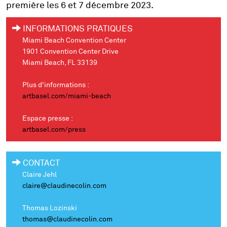
première les 6 et 7 décembre 2023.
INFORMATIONS PRATIQUES
Miami Beach Convention Center
1901 Convention Center Drive
Miami Beach, FL 33139
Plus d'informations :
artbasel.com/miami-beach
Espace presse :
artbasel.com/press
CONTACT
Claire Jehl
claire@claudinecolin.com
Thomas Lozinski
thomas@claudinecolin.com