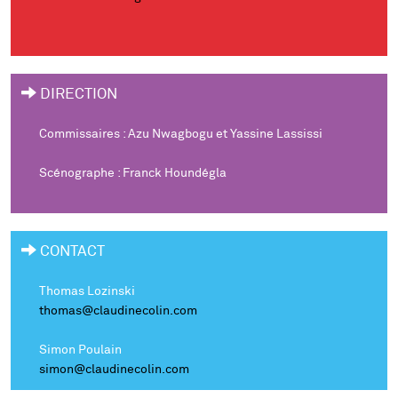
DIRECTION
Commissaires : Azu Nwagbogu et Yassine Lassissi
Scénographe : Franck Houndégla
CONTACT
Thomas Lozinski
thomas@claudinecolin.com
Simon Poulain
simon@claudinecolin.com