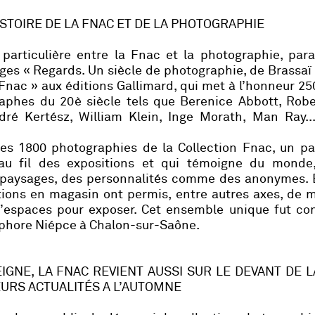
STOIRE DE LA FNAC ET DE LA PHOTOGRAPHIE
particulière entre la Fnac et la photographie, para
ges « Regards. Un siècle de photographie, de Brassaï
 Fnac » aux éditions Gallimard, qui met à l’honneur 2
aphes du 20è siècle tels que Berenice Abbott, Robe
ré Kertész, William Klein, Inge Morath, Man Ray...
es 1800 photographies de la Collection Fnac, un pa
é au fil des expositions et qui témoigne du monde
aysages, des personnalités comme des anonymes. E
tions en magasin ont permis, entre autres axes, de 
’espaces pour exposer. Cet ensemble unique fut con
éphore Niépce à Chalon-sur-Saône.
EIGNE, LA FNAC REVIENT AUSSI SUR LE DEVANT DE 
URS ACTUALITÉS A L’AUTOMNE