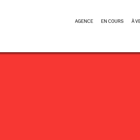
AGENCE
EN COURS
À V