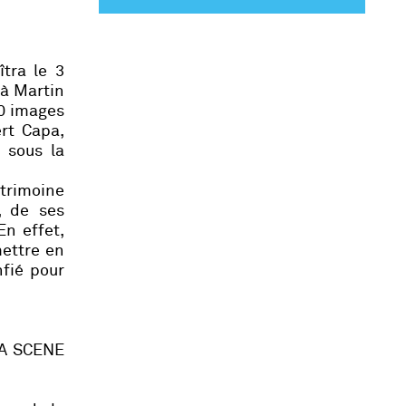
îtra le 3
 à Martin
50 images
rt Capa,
 sous la
trimoine
, de ses
n effet,
mettre en
fié pour
LA SCENE