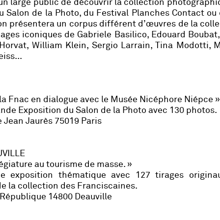
n large public de découvrir la collection photographi
 du Salon de la Photo, du Festival Planches Contact o
n présentera un corpus différent d’œuvres de la colle
images iconiques de Gabriele Basilico, Edouard Boubat,
 Horvat, William Klein, Sergio Larrain, Tina Modotti,
iss...
la Fnac en dialogue avec le Musée Nicéphore Niépce 
de Exposition du Salon de la Photo avec 130 photos.
ue Jean Jaurès 75019 Paris
UVILLE
légiature au tourisme de masse. »
e exposition thématique avec 127 tirages origina
e la collection des Franciscaines.
 République 14800 Deauville