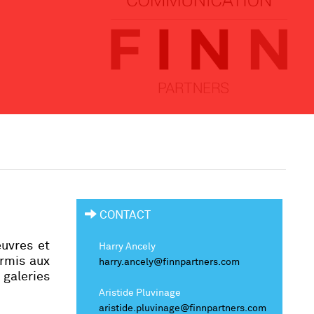
CONTACT
œuvres et
Harry Ancely
ermis aux
harry.ancely@finnpartners.com
galeries
Aristide Pluvinage
aristide.pluvinage@finnpartners.com