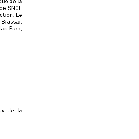
que de la
u de SNCF
ction. Le
 Brassaï,
 Max Pam,
»
ux de la