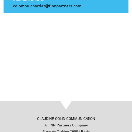
colombe.charrier@finnpartners.com
CLAUDINE COLIN COMMUNICATION
A FINN Partners Company
3 rue de Turbigo 75001 Paris