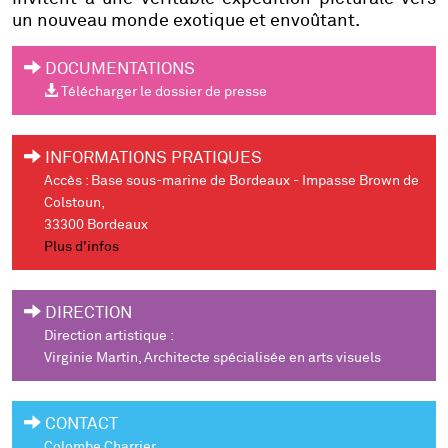
un nouveau monde exotique et envoûtant.
DOCUMENTATIONS
Télécharger le dossier de presse
INFORMATIONS PRATIQUES
Accès : Base sous-marine de Bordeaux - Impasse Brown de
Colstoun,
33300 Bordeaux
Plus d'infos
DIRECTION
Direction artistique :
Virginie Martin, Architecte spécialisée en arts visuels
CONTACT
Colombe Charrier