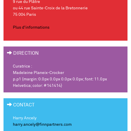
9 rue du Plâtre
ou 44 rue Sainte-Croix de la Bretonnerie
75 004 Paris
Plus d'informations
DIRECTION
Curatrice :
Madeleine Planeix-Crocker
p.p1 {margin: 0.0px 0.0px 0.0px 0.0px; font: 11.0px
Helvetica; color: #141414}
CONTACT
Harry Ancely
harry.ancely@finnpartners.com