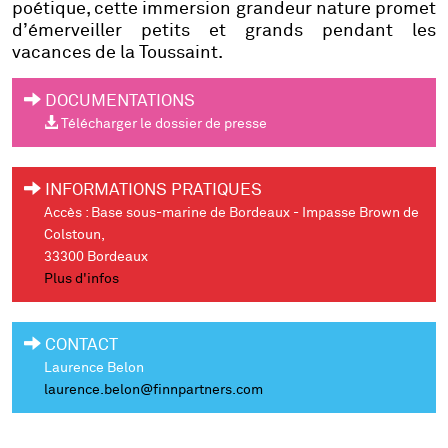
poétique, cette immersion grandeur nature promet
d’émerveiller petits et grands pendant les
vacances de la Toussaint.
DOCUMENTATIONS
Télécharger le dossier de presse
INFORMATIONS PRATIQUES
Accès : Base sous-marine de Bordeaux - Impasse Brown de
Colstoun,
33300 Bordeaux
Plus d'infos
CONTACT
Laurence Belon
laurence.belon@finnpartners.com