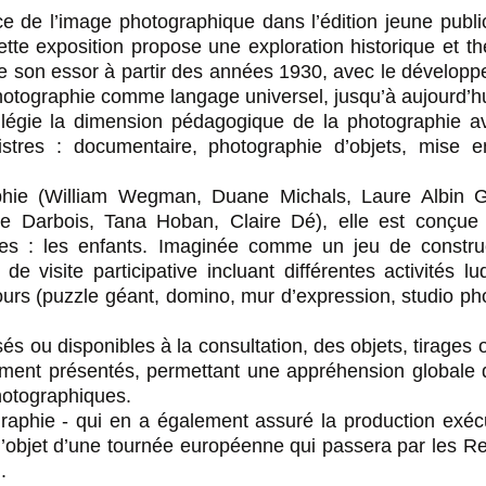
 de l’image photographique dans l’édition jeune public
ette exposition propose une exploration historique et t
de son essor à partir des années 1930, avec le dévelop
hotographie comme langage universel, jusqu’à aujourd’hu
rivilégie la dimension pédagogique de la photographie a
gistres : documentaire, photographie d’objets, mise 
ie (William Wegman, Duane Michals, Laure Albin Gui
e Darbois, Tana Hoban, Claire Dé), elle est conçue 
ges : les enfants. Imaginée comme un jeu de constru
e visite participative incluant différentes activités lu
rs (puzzle géant, domino, mur d’expression, studio pho
 ou disponibles à la consultation, des objets, tirages o
ment présentés, permettant une appréhension globale d
photographiques.
ographie - qui en a également assuré la production exécu
’objet d’une tournée européenne qui passera par les R
.