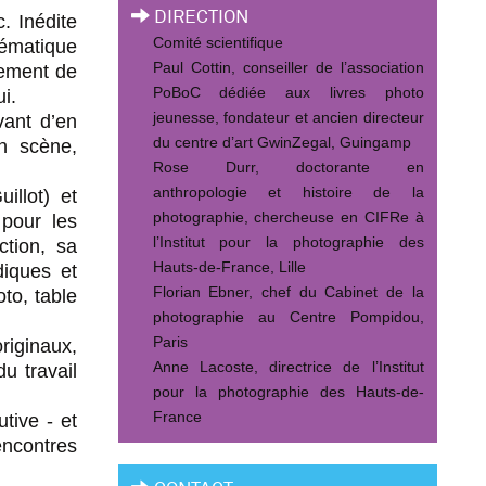
DIRECTION
. Inédite
Comité scientifique
hématique
Paul Cottin, conseiller de l’association
pement de
PoBoC dédiée aux livres photo
i.
jeunesse, fondateur et ancien directeur
vant d’en
du centre d’art GwinZegal, Guingamp
en scène,
Rose Durr, doctorante en
anthropologie et histoire de la
llot) et
photographie, chercheuse en CIFRe à
pour les
l’Institut pour la photographie des
ction, sa
Hauts-de-France, Lille
diques et
Florian Ebner, chef du Cabinet de la
to, table
photographie au Centre Pompidou,
Paris
riginaux,
Anne Lacoste, directrice de l’Institut
u travail
pour la photographie des Hauts-de-
France
tive - et
encontres