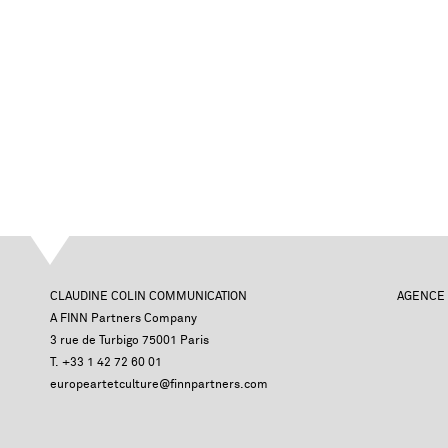
CLAUDINE COLIN COMMUNICATION
AGENCE
A FINN Partners Company
3 rue de Turbigo 75001 Paris
T. +33 1 42 72 60 01
europeartetculture@finnpartners.com