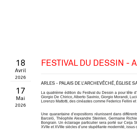
18
FESTIVAL DU DESSIN - 
Avril
2026
ARLES - PALAIS DE L'ARCHEVÊCHÉ, ÉGLISE S
17
La quatrième édition du Festival du Dessin a pour tête d'a
Giorgio De Chirico, Alberto Savinio, Giorgio Morandi, L
Mai
Lorenzo Mattotti, des cinéastes comme Federico Fellini et 
2026
Une quarantaine d’expositions réunissent dans différents
Barceló, Théophile Alexandre Steinlen, Germaine Richier
Bongrain. Un éclairage particulier sera porté sur Ceija 
XVIIe et XVIIIe siècles d’une stupéfiante modernité, issu