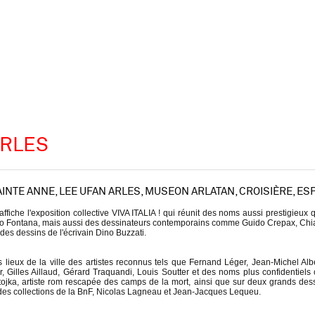
ARLES
AINTE ANNE, LEE UFAN ARLES, MUSEON ARLATAN, CROISIÈRE, ESP
ffiche l'exposition collective VIVA ITALIA ! qui réunit des noms aussi prestigieux
ucio Fontana, mais aussi des dessinateurs contemporains comme Guido Crepax, Chia
des dessins de l'écrivain Dino Buzzati.
 lieux de la ville des artistes reconnus tels que Fernand Léger, Jean-Michel Alb
, Gilles Aillaud, Gérard Traquandi, Louis Soutter et des noms plus confidentie
Stojka, artiste rom rescapée des camps de la mort, ainsi que sur deux grands des
s des collections de la BnF, Nicolas Lagneau et Jean-Jacques Lequeu.