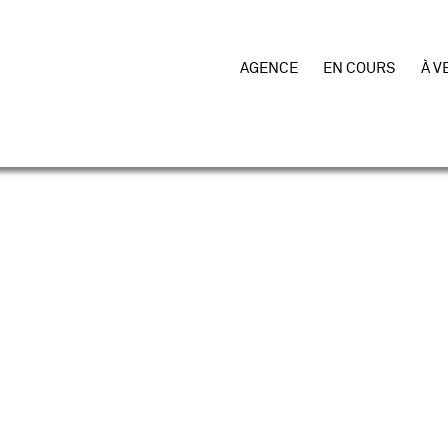
AGENCE
EN COURS
À V