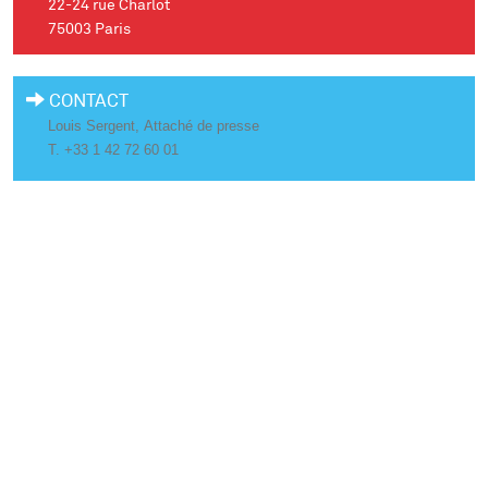
22-24 rue Charlot
75003 Paris
CONTACT
Louis Sergent
, Attaché de presse
T. +33 1 42 72 60 01