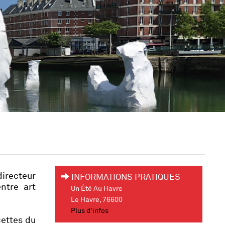
directeur
INFORMATIONS PRATIQUES
ntre art
Un Été Au Havre
Le Havre, 76600
Plus d'infos
cettes du