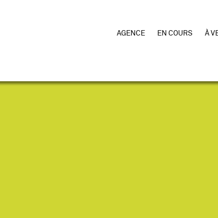
AGENCE
EN COURS
À V