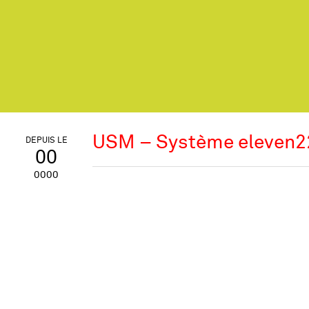
USM – Système eleven2
DEPUIS LE
00
0000