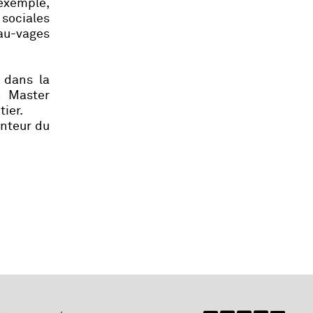
exemple,
sociales
sau-vages
 dans la
n Master
ier.
enteur du