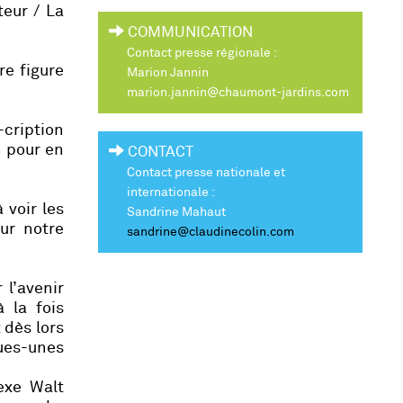
teur / La
COMMUNICATION
Contact presse régionale :
re figure
Marion Jannin
marion.jannin@chaumont-jardins.com
-cription
n pour en
CONTACT
Contact presse nationale et
internationale :
 voir les
Sandrine Mahaut
ur notre
sandrine@claudinecolin.com
 l’avenir
 la fois
 dès lors
ues-unes
exe Walt