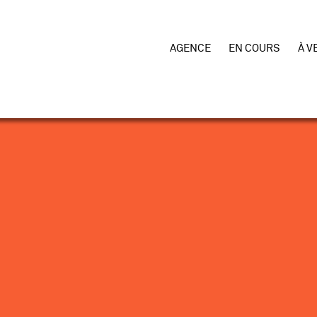
AGENCE
EN COURS
À V