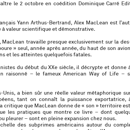
raître le 2 octobre en coédition Dominique Carré Edi
rançais Yann Arthus-Bertrand, Alex MacLean est l’aut
à valeur scientifique et démonstrative.
, MacLean travaille presque exclusivement sur la des
boure » seul, année après année, du haut de son avio
ns et les atteintes quelquefois fatales.
stes du début du XXe siècle, il décrypte et donne à
n raisonné – le fameux American Way of Life – s
s-Unis, a bien sûr une réelle valeur métaphorique sur
ens, tant on connaît la puissance exportatrice, à
 La critique que MacLean donne de « son » territoire est
que les pratiques que montre ce livre – dont quelq
ou pleurer – sont en pleine expansion chez nous.
l’échelle des subprimes américains autour du compl