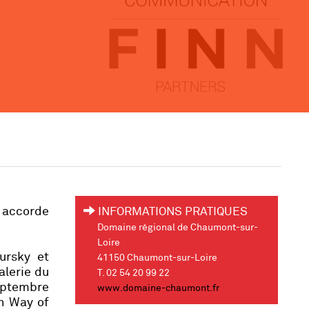
 accorde
INFORMATIONS PRATIQUES
Domaine régional de Chaumont-sur-
Loire
ursky et
41150 Chaumont-sur-Loire
alerie du
T. 02 54 20 99 22
eptembre
www.domaine-chaumont.fr
an Way of