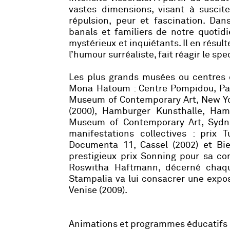
vastes dimensions, visant à suscit
répulsion, peur et fascination. Dan
banals et familiers de notre quotidi
mystérieux et inquiétants. Il en résul
l’humour surréaliste, fait réagir le sp
Les plus grands musées ou centres d
Mona Hatoum : Centre Pompidou, Par
Museum of Contemporary Art, New York 
(2000), Hamburger Kunsthalle, Ha
Museum of Contemporary Art, Sydne
manifestations collectives : prix 
Documenta 11, Cassel (2002) et Bi
prestigieux prix Sonning pour sa con
Roswitha Haftmann, décerné chaqu
Stampalia va lui consacrer une expos
Venise (2009).
Animations et programmes éducatifs