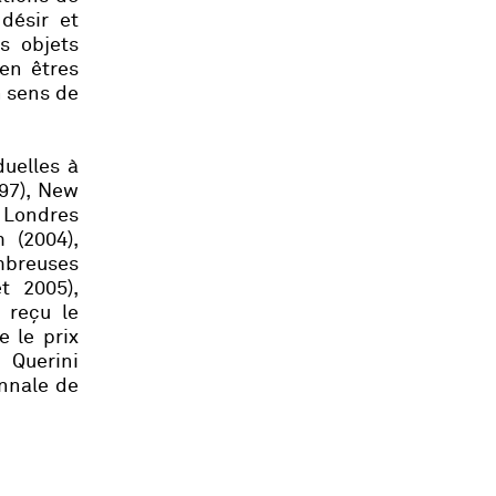
désir et
s objets
 en êtres
n sens de
uelles à
97), New
, Londres
 (2004),
mbreuses
t 2005),
 reçu le
e le prix
 Querini
ennale de