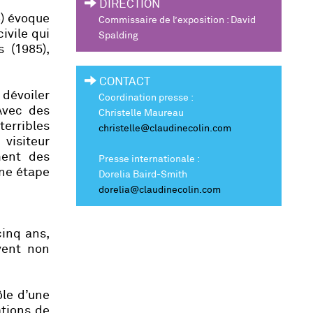
DIRECTION
) évoque
Commissaire de l’exposition : David
ivile qui
Spalding
s
(1985),
CONTACT
 dévoiler
Coordination presse :
Avec des
Christelle Maureau
erribles
christelle@claudinecolin.com
visiteur
ment des
Presse internationale :
une étape
Dorelia Baird-Smith
dorelia@claudinecolin.com
cinq ans,
vent non
le d’une
ations de