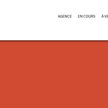
AGENCE
EN COURS
À V