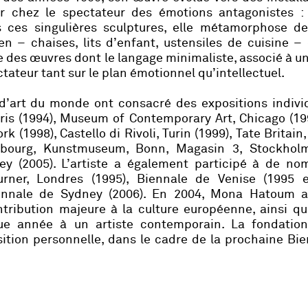
er chez le spectateur des émotions antagonistes : 
s ces singulières sculptures, elle métamorphose de
en – chaises, lits d’enfant, ustensiles de cuisine –
te des œuvres dont le langage minimaliste, associé à u
ectateur tant sur le plan émotionnel qu’intellectuel.
’art du monde ont consacré des expositions individ
is (1994), Museum of Contemporary Art, Chicago (19
(1998), Castello di Rivoli, Turin (1999), Tate Britain
mbourg, Kunstmuseum, Bonn, Magasin 3, Stockholm
y (2005). L’artiste a également participé à de no
Turner, Londres (1995), Biennale de Venise (1995 e
ennale de Sydney (2006). En 2004, Mona Hatoum a
tribution majeure à la culture européenne, ainsi qu
e année à un artiste contemporain. La fondation
ition personnelle, dans le cadre de la prochaine Bi