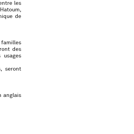
entre les
 Hatoum
,
mique de
 familles
eront des
s usages
, seront
n anglais