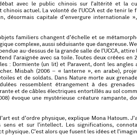
ébat avec le public chinois sur l’altérité et la cu
 chinois actuel. La volonté de l’UCCA est de tenir le
in, désormais capitale d’envergure internationale »
objets familiers changent d’échelle et se métamorph
ogique complexe, aussi séduisante que dangereuse.
We
pendue au-dessus de la grande salle de l’UCCA, attire l
tend l’araignée avec sa toile. Toutes deux créées en 
les :
Dormiente
(un lit) et Paravent, dont les angles 
ucher.
Misbah
(2006 – « lanterne », en arabe), proje
étoiles et de soldats. Dans
Nature morte aux grenad
cidulées ressemblent étrangement à des grenades
rante et de câbles électriques entortillés au sol com
2008) évoque une mystérieuse créature rampante, do
’art est d’ordre physique, explique Mona Hatoum. J’
 sens et sur l’intellect. Les significations, connot
 physique. C’est alors que fusent les idées et l’imagin