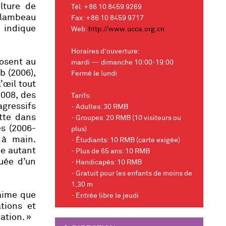
lture de
Tél: +86 10 8459 9269
 flambeau
Fax: +86 10 8459 9717
, indique
Web:
http://www.ucca.org.cn
Horaires d’ouverture:
osent au
mardi — dimanche 10:00-19:00
b
(2006),
Fermé le lundi
’œil tout
2008, des
Tarifs:
agressifs
- Adultes: 30 RMB
tte dans
- Groupes: 20 RMB (10 visiteurs ou
es
(2006-
plus)
 à main.
- Étudiants: 10 RMB (carte exigée)
me autant
- Plus de 65 ans: 10 RMB
uée d’un
- Handicapés: 10 RMB
- Gratuit pour les enfants de moins de
1,30 m
aime que
- Entrée libre le jeudi
ations et
ation. »