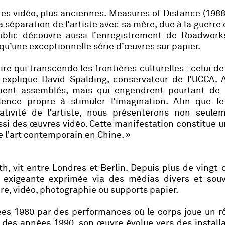
es vidéo, plus anciennes.
Measures of Distance
(1988
séparation de l’artiste avec sa mère, due à la guerre c
ublic découvre aussi l’enregistrement de
Roadwork
 qu’une exceptionnelle série d’œuvres sur papier.
 qui transcende les frontières culturelles : celui de
 explique David Spalding, conservateur de l’UCCA. 
ent assemblés, mais qui engendrent pourtant de t
ence propre à stimuler l’imagination. Afin que le 
tivité de l’artiste, nous présenterons non seule
si des œuvres vidéo. Cette manifestation constitue 
 l’art contemporain en Chine. »
 vit entre Londres et Berlin. Depuis plus de vingt-
t exigeante exprimée via des médias divers et sou
ure, vidéo, photographie ou supports papier.
s 1980 par des performances où le corps joue un rô
ut des années 1990, son œuvre évolue vers des install