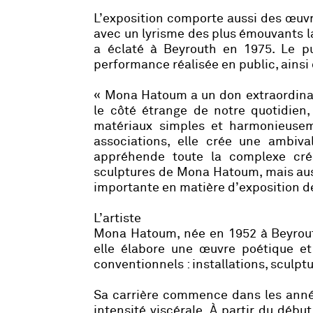
L’exposition comporte aussi des œuvr
avec un lyrisme des plus émouvants la 
a éclaté à Beyrouth en 1975. Le p
performance réalisée en public, ainsi
« Mona Hatoum a un don extraordinaire
le côté étrange de notre quotidien,
matériaux simples et harmonieusem
associations, elle crée une ambival
appréhende toute la complexe créa
sculptures de Mona Hatoum, mais aus
importante en matière d’exposition de
L’artiste
Mona Hatoum, née en 1952 à Beyrouth,
elle élabore une œuvre poétique e
conventionnels : installations, sculpt
Sa carrière commence dans les année
intensité viscérale. À partir du déb