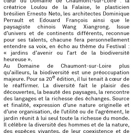
cœur du Domaine de Chaumont-sur-Loire : la
créatrice
Loulou de la Falaise
, le plasticien
brésilien
Ernesto Neto
, les architectes
Dominique
Perrault
et
Edouard François
ainsi que le
paysagiste chinois
Wang Xiangrong
. Issue
d’univers et de continents différents, reconnue
pour ses talents, chacune fera personnellement
entendre sa voix, en écho au thème du Festival :
« jardins d’avenir ou l’art de la biodiversité
heureuse ».
Au Domaine de Chaumont-sur-Loire plus
qu’ailleurs, la biodiversité est une préoccupation
e
majeure. Pour sa 20
édition, il lui tenait à cœur de
le réaffirmer. La diversité fait le plaisir des
découvertes, la beauté des paysages, la rencontre
des langages et la richesse des échanges. Source
et finalité, expression d’une nature originelle et
d’une organisation, de l’utilité ou de l’agrément, le
jardin réunit à lui seul toute la richesse du monde.
Il célèbre la diversité des hommes et de la nature,
des espèces vivantes, de leur coexistence et de