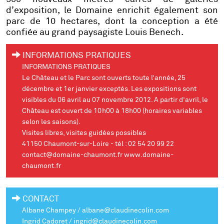
d’exposition, le Domaine enrichit également son
parc de 10 hectares, dont la conception a été
confiée au grand paysagiste Louis Benech.
INFORMATIONS PRATIQUES
INFORMATIONS PRATIQUES
Le Château et le Parc sont ouverts toute l’année, 25
décembre et 1
er
janvier exceptés. Les expositions sont
visibles du 06 avril au 07 novembre 2012. A partir d’avril, le
Château est ouvert de 10h00 à 18h00 (horaires variables
selon les saisons).
Visites libres, visites guidées possibles
41150 Chaumont-sur-Loire - tél : 02 54 20 99 22
contact@domaine-chaumont.fr www.domaine-
chaumont.fr
CONTACT
Albane Champey / albane@claudinecolin.com
Ingrid Cadoret / ingrid@claudinecolin.com