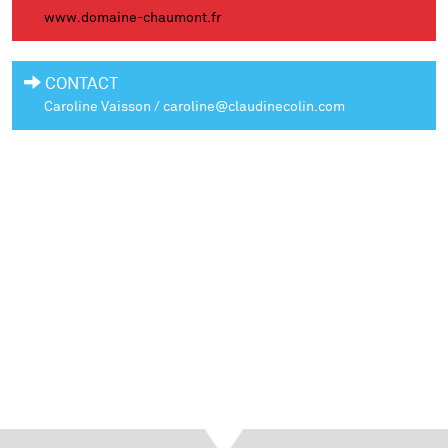
www.domaine-chaumont.fr
CONTACT
Caroline Vaisson / caroline@claudinecolin.com