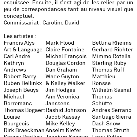
esquissée. Ensuite, il s’est agi de les relier par un
jeu de correspondances tant au niveau visuel que
conceptuel.
Commissariat : Caroline David
Les artistes :
Francis Alÿs
Mark Flood
Bettina Rheims
Art & Language
Claire Fontaine
Gerhard Richter
Carl André
Michel François
Mimmo Rotella
Kathryn
Douglas Gordon
Sterling Ruby
Andrews
Dan Graham
Thomas Ruff
Robert Barry
Wade Guyton
Matthieu
Ruben Bellinkx
& Kelley Walker
Ronsse
Joseph Beuys
Jim Hodges
Wilhelm Sasnal
Michaël
Ann Veronica
Thomas
Borremans
Janssens
Schütte
Thomas Bogaert
Rashid Johnson
Andres Serrano
Louise
Jacob Kassay
Santiago Sierra
Bourgeois
Mike Kelley
Dash Snow
Dirk Braeckman
Anselm Kiefer
Thomas Struth