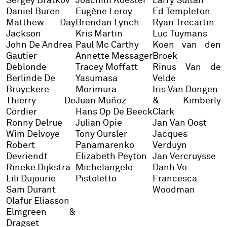
Sergey Bratkov
Joachim Koester
Larry Sultan
Daniel Buren
Eugène Leroy
Ed Templeton
Matthew Day
Brendan Lynch
Ryan Trecartin
Jackson
Kris Martin
Luc Tuymans
John De Andrea
Paul Mc Carthy
Koen van den
Gautier
Annette Messager
Broek
Deblonde
Tracey Moffatt
Rinus Van de
Berlinde De
Yasumasa
Velde
Bruyckere
Morimura
Iris Van Dongen
Thierry De
Juan Muñoz
& Kimberly
Cordier
Hans Op De Beeck
Clark
Ronny Delrue
Julian Opie
Jan Van Oost
Wim Delvoye
Tony Oursler
Jacques
Robert
Panamarenko
Verduyn
Devriendt
Elizabeth Peyton
Jan Vercruysse
Rineke Dijkstra
Michelangelo
Danh Vo
Lili Dujourie
Pistoletto
Francesca
Sam Durant
Woodman
Olafur Eliasson
Elmgreen &
Dragset