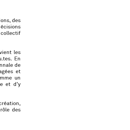
ions, des
décisions
collectif
vient les
u.tes. En
ennale de
agées et
comme un
e et d’y
création,
 rôle des