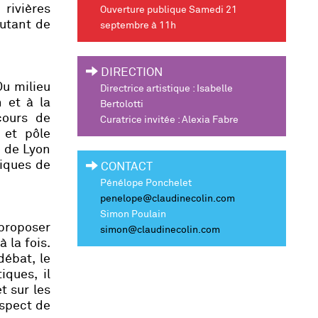
 rivières
Ouverture publique Samedi 21
autant de
septembre à 11h
DIRECTION
Du milieu
Directrice artistique
: Isabelle
 et à la
Bertolotti
cours de
Curatrice invitée
: Alexia Fabre
 et pôle
e de Lyon
tiques de
CONTACT
Pénélope Ponchelet
penelope@claudinecolin.com
Simon Poulain
 proposer
simon@claudinecolin.com
à la fois.
débat, le
iques, il
t sur les
espect de