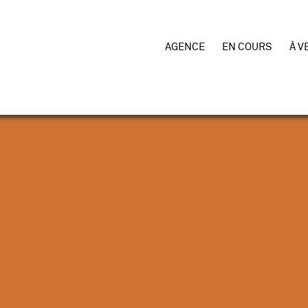
AGENCE
EN COURS
À V