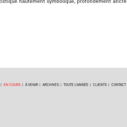
rtistique hautement symbolique, profondément ancré
EN COURS
À VENIR
ARCHIVES
TOUTE L'ANNÉE
CLIENTS
CONTACT