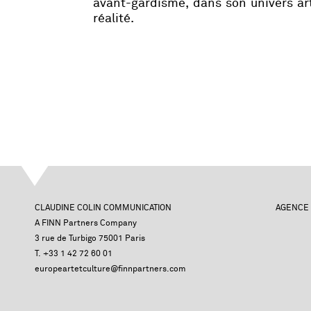
avant-gardisme, dans son univers a
réalité.
CLAUDINE COLIN COMMUNICATION
AGENCE
A FINN Partners Company
3 rue de Turbigo 75001 Paris
T. +33 1 42 72 60 01
europeartetculture@finnpartners.com