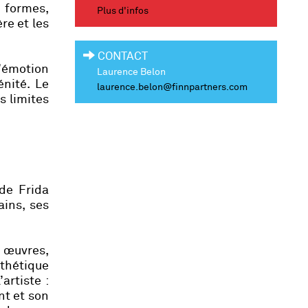
 formes,
Plus d'infos
re et les
CONTACT
l’émotion
Laurence Belon
nité. Le
laurence.belon@finnpartners.com
s limites
 de Frida
ains, ses
s œuvres,
sthétique
artiste :
nt et son