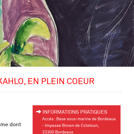
KAHLO, EN PLEIN COEUR
INFORMATIONS PRATIQUES
Accès : Base sous-marine de Bordeaux
isme dont
- Impasse Brown de Colstoun,
33300 Bordeaux