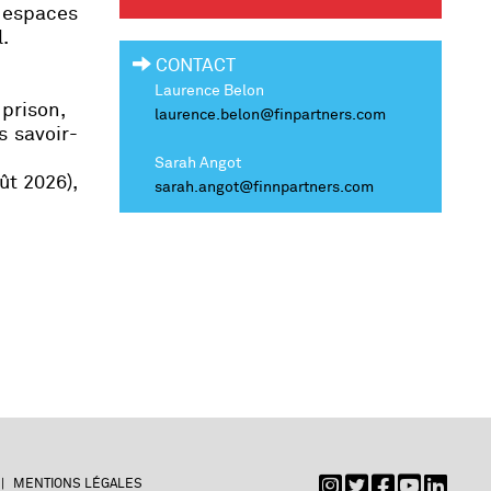
 espaces
l.
CONTACT
Laurence Belon
 prison,
laurence.belon@finpartners.com
s savoir-
Sarah Angot
ût 2026),
sarah.angot@finnpartners.com
MENTIONS LÉGALES