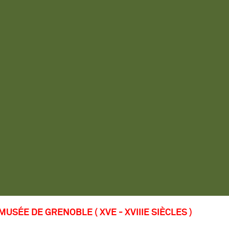
MUSÉE DE GRENOBLE ( XVE - XVIIIE SIÈCLES )