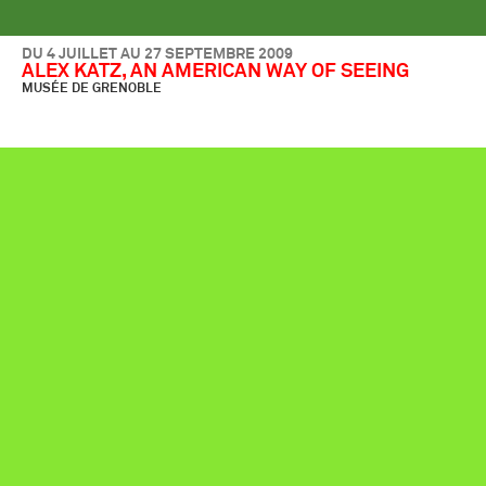
DU 4 JUILLET AU 27 SEPTEMBRE 2009
ALEX KATZ, AN AMERICAN WAY OF SEEING
MUSÉE DE GRENOBLE